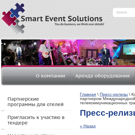
О компании
Аренда оборудования
Главная
 \ 
Пресс-релизы
 \ 
К
партнером Международной к
Партнерские
телекоммуникационных тра
программы для отелей
Пресс-рели
Пригласить к участию в
тендере
« Назад